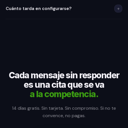
Registra la pregunta y te la envía. Cuando respondas, la
respuesta se incorpora automáticamente al conocimiento
+
Cuánto tarda en configurarse?
del bot. Cada día es más listo.
15 minutos. Servicios, horarios, calendario. Una persona sin
conocimientos técnicos puede dejarlo funcionando en una
tarde.
Cada mensaje sin responder
es una cita que se va
a la competencia.
14 días gratis. Sin tarjeta. Sin compromiso. Si no te
convence, no pagas.