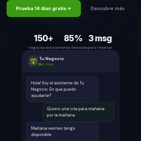
Prueba 14 días gratis
Descubre más
150
+
85
%
3
msg
negocios activos
menos llamadas
para reservar
Tu Negocio
en línea
Hola! Soy el asistente de Tu
Negocio. En que puedo
ayudarte?
Quiero una cita para mañana
por la mañana
Mañana viernes tengo
disponible: